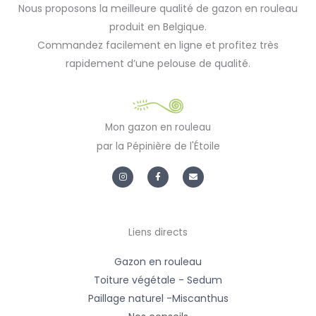
Nous proposons la meilleure qualité de gazon en rouleau
produit en Belgique.
Commandez facilement en ligne et profitez très
rapidement d’une pelouse de qualité.
Mon gazon en rouleau
par la Pépinière de l'Étoile
I
F
E
n
a
n
s
c
v
t
e
e
a
b
l
g
o
o
r
o
p
a
k
e
m
-
Liens directs
f
Gazon en rouleau
Toiture végétale - Sedum
Paillage naturel -Miscanthus