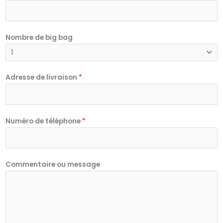
Nombre de big bag
Adresse de livraison
*
m
Numéro de téléphone
*
e
s
s
Commentaire ou message
a
g
e
*
b