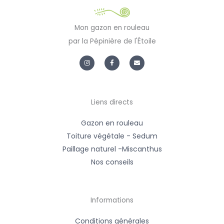
Mon gazon en rouleau
par la Pépinière de l'Étoile
I
F
E
n
a
n
s
c
v
t
e
e
a
b
l
g
o
o
r
o
p
a
k
e
m
-
Liens directs
f
Gazon en rouleau
Toiture végétale - Sedum
Paillage naturel -Miscanthus
Nos conseils
Informations
Conditions générales