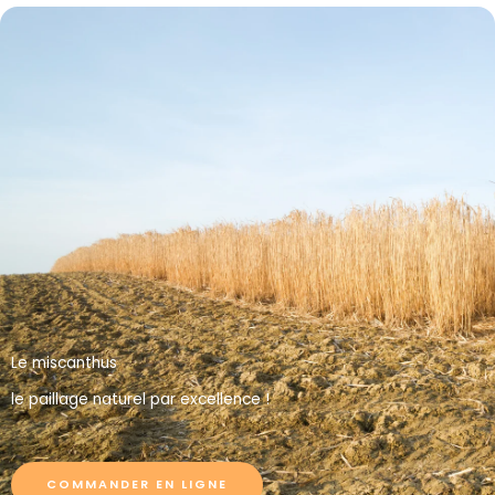
Commandez aujourd'hui et soyez livrés la semaine
prochaine. Le jour de passage varie selon votre
région.
Plus d'informations
Le miscanthus
le paillage naturel par excellence !
COMMANDER EN LIGNE