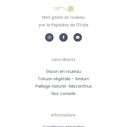
Mon gazon en rouleau
par la Pépinière de l'Étoile
I
F
E
n
a
n
s
c
v
t
e
e
a
b
l
g
o
o
r
o
p
a
k
e
m
-
Liens directs
f
Gazon en rouleau
Toiture végétale - Sedum
Paillage naturel -Miscanthus
Nos conseils
Informations
Conditions générales